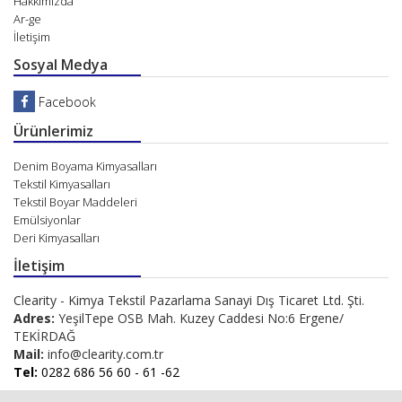
Hakkımızda
Ar-ge
İletişim
Sosyal Medya
Facebook
Ürünlerimiz
Denim Boyama Kimyasalları
Tekstil Kimyasalları
Tekstil Boyar Maddeleri
Emülsiyonlar
Deri Kimyasalları
İletişim
Clearity - Kimya Tekstil Pazarlama Sanayi Dış Ticaret Ltd. Şti.
Adres:
YeşilTepe OSB Mah. Kuzey Caddesi No:6 Ergene/
TEKİRDAĞ
Mail:
info@clearity.com.tr
Tel:
0282 686 56 60 - 61 -62